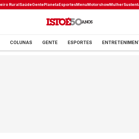
eiro Rural
Saúde
Gente
Planeta
Esportes
Menu
Motorshow
Mulher
Sustent
COLUNAS
GENTE
ESPORTES
ENTRETENIMEN