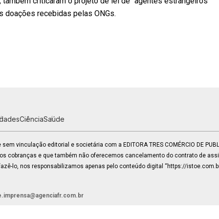
l, também criticaram o projeto de lei de “agentes estrangeiros”
as doações recebidas pelas ONGs.
idades
Ciência
Saúde
 e sem vinculação editorial e societária com a EDITORA TRES COMÉRCIO DE PU
mos cobranças e que também não oferecemos cancelamento do contrato de assin
zê-lo, nos responsabilizamos apenas pelo conteúdo digital “https://istoe.com.b
e.imprensa@agenciafr.com.br