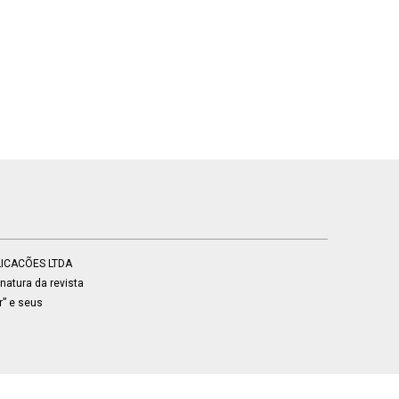
BLICACÕES LTDA
atura da revista
r” e seus