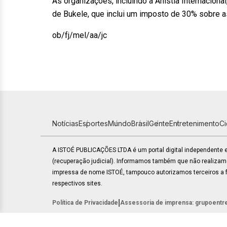
As organizações, incluindo a Anistia Internaciona
de Bukele, que inclui um imposto de 30% sobre 
ob/fj/mel/aa/jc
Notícias
Esportes
Mundo
Brasil
Gente
Entretenimento
C
A ISTOÉ PUBLICAÇÕES LTDA é um portal digital independente
(recuperação judicial). Informamos também que não realiza
impressa de nome ISTOÉ, tampouco autorizamos terceiros a fa
respectivos sites.
|
Política de Privacidade
Assessoria de imprensa: grupoentr