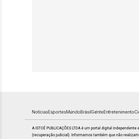
Notícias
Esportes
Mundo
Brasil
Gente
Entretenimento
C
A ISTOÉ PUBLICAÇÕES LTDA é um portal digital independente
(recuperação judicial). Informamos também que não realiza