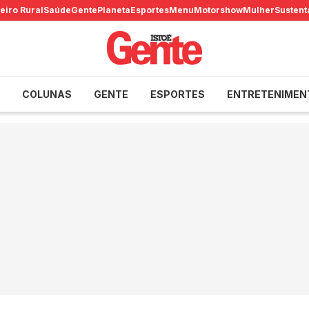
eiro Rural
Saúde
Gente
Planeta
Esportes
Menu
Motorshow
Mulher
Sustent
COLUNAS
GENTE
ESPORTES
ENTRETENIMEN