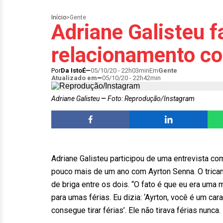
Início
>
Gente
Adriane Galisteu f
relacionamento c
Por
Da IstoÉ
05/10/20 - 22h03min
Em
Gente
Atualizado em
05/10/20 - 22h42min
Adriane Galisteu
Foto: Reprodução/Instagram
Adriane Galisteu participou de uma entrevista co
pouco mais de um ano com Ayrton Senna. O tricam
de briga entre os dois. “O fato é que eu era um
para umas férias. Eu dizia: ‘Ayrton, você é um car
consegue tirar férias’. Ele não tirava férias nunc