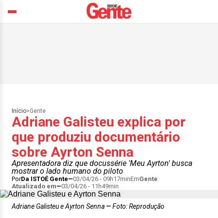
Início
>
Gente
Adriane Galisteu explica por
que produziu documentário
sobre Ayrton Senna
Apresentadora diz que docussérie 'Meu Ayrton' busca
mostrar o lado humano do piloto
Por
Da ISTOÉ Gente
03/04/26 - 09h17min
Em
Gente
Atualizado em
03/04/26 - 11h49min
Adriane Galisteu e Ayrton Senna
Foto: Reprodução