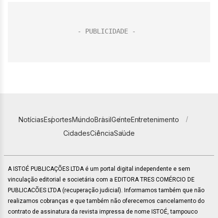
Notícias
Esportes
Mundo
Brasil
Gente
Entretenimento
Cidades
Ciência
Saúde
A ISTOÉ PUBLICAÇÕES LTDA é um portal digital independente e sem
vinculação editorial e societária com a EDITORA TRES COMÉRCIO DE
PUBLICACÕES LTDA (recuperação judicial). Informamos também que não
realizamos cobranças e que também não oferecemos cancelamento do
contrato de assinatura da revista impressa de nome ISTOÉ, tampouco