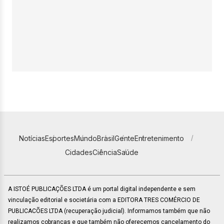
Notícias
Esportes
Mundo
Brasil
Gente
Entretenimento
Cidades
Ciência
Saúde
A ISTOÉ PUBLICAÇÕES LTDA é um portal digital independente e sem
vinculação editorial e societária com a EDITORA TRES COMÉRCIO DE
PUBLICACÕES LTDA (recuperação judicial). Informamos também que não
realizamos cobranças e que também não oferecemos cancelamento do