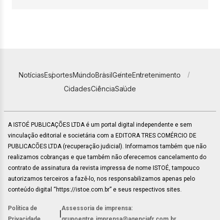
Notícias
Esportes
Mundo
Brasil
Gente
Entretenimento
Cidades
Ciência
Saúde
A ISTOÉ PUBLICAÇÕES LTDA é um portal digital independente e sem
vinculação editorial e societária com a EDITORA TRES COMÉRCIO DE
PUBLICACÕES LTDA (recuperação judicial). Informamos também que não
realizamos cobranças e que também não oferecemos cancelamento do
contrato de assinatura da revista impressa de nome ISTOÉ, tampouco
autorizamos terceiros a fazê-lo, nos responsabilizamos apenas pelo
conteúdo digital “https://istoe.com.br” e seus respectivos sites.
Política de
Assessoria de imprensa:
|
Privacidade
grupoentre.imprensa@agenciafr.com.br