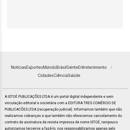
Notícias
Esportes
Mundo
Brasil
Gente
Entretenimento
Cidades
Ciência
Saúde
A ISTOÉ PUBLICAÇÕES LTDA é um portal digital independente e sem
vinculação editorial e societária com a EDITORA TRES COMÉRCIO DE
PUBLICACÕES LTDA (recuperação judicial). Informamos também que não
realizamos cobranças e que também não oferecemos cancelamento do
contrato de assinatura da revista impressa de nome ISTOÉ, tampouco
autorizamos terceiros a fazê-lo, nos responsabilizamos apenas pelo