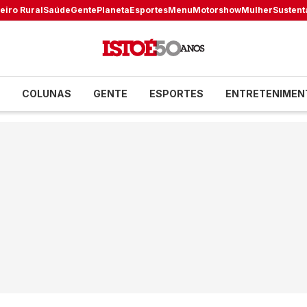
eiro Rural
Saúde
Gente
Planeta
Esportes
Menu
Motorshow
Mulher
Sustent
COLUNAS
GENTE
ESPORTES
ENTRETENIMEN