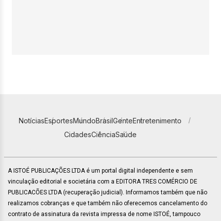
Notícias
Esportes
Mundo
Brasil
Gente
Entretenimento
Cidades
Ciência
Saúde
A ISTOÉ PUBLICAÇÕES LTDA é um portal digital independente e sem
vinculação editorial e societária com a EDITORA TRES COMÉRCIO DE
PUBLICACÕES LTDA (recuperação judicial). Informamos também que não
realizamos cobranças e que também não oferecemos cancelamento do
contrato de assinatura da revista impressa de nome ISTOÉ, tampouco