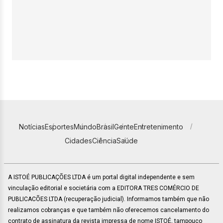
Notícias
Esportes
Mundo
Brasil
Gente
Entretenimento
Cidades
Ciência
Saúde
A ISTOÉ PUBLICAÇÕES LTDA é um portal digital independente e sem
vinculação editorial e societária com a EDITORA TRES COMÉRCIO DE
PUBLICACÕES LTDA (recuperação judicial). Informamos também que não
realizamos cobranças e que também não oferecemos cancelamento do
contrato de assinatura da revista impressa de nome ISTOÉ, tampouco