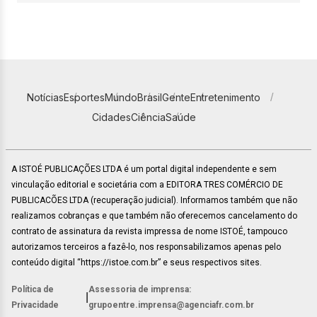
Notícias
Esportes
Mundo
Brasil
Gente
Entretenimento
Cidades
Ciência
Saúde
A ISTOÉ PUBLICAÇÕES LTDA é um portal digital independente e sem
vinculação editorial e societária com a EDITORA TRES COMÉRCIO DE
PUBLICACÕES LTDA (recuperação judicial). Informamos também que não
realizamos cobranças e que também não oferecemos cancelamento do
contrato de assinatura da revista impressa de nome ISTOÉ, tampouco
autorizamos terceiros a fazê-lo, nos responsabilizamos apenas pelo
conteúdo digital “https://istoe.com.br” e seus respectivos sites.
Política de
Assessoria de imprensa:
|
Privacidade
grupoentre.imprensa@agenciafr.com.br