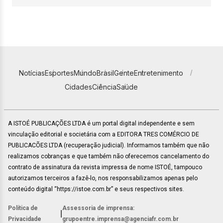
Notícias
Esportes
Mundo
Brasil
Gente
Entretenimento
Cidades
Ciência
Saúde
A ISTOÉ PUBLICAÇÕES LTDA é um portal digital independente e sem
vinculação editorial e societária com a EDITORA TRES COMÉRCIO DE
PUBLICACÕES LTDA (recuperação judicial). Informamos também que não
realizamos cobranças e que também não oferecemos cancelamento do
contrato de assinatura da revista impressa de nome ISTOÉ, tampouco
autorizamos terceiros a fazê-lo, nos responsabilizamos apenas pelo
conteúdo digital “https://istoe.com.br” e seus respectivos sites.
Política de
Assessoria de imprensa:
|
Privacidade
grupoentre.imprensa@agenciafr.com.br