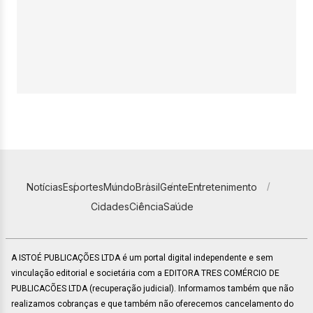
Notícias
Esportes
Mundo
Brasil
Gente
Entretenimento
Cidades
Ciência
Saúde
A ISTOÉ PUBLICAÇÕES LTDA é um portal digital independente e sem
vinculação editorial e societária com a EDITORA TRES COMÉRCIO DE
PUBLICACÕES LTDA (recuperação judicial). Informamos também que não
realizamos cobranças e que também não oferecemos cancelamento do