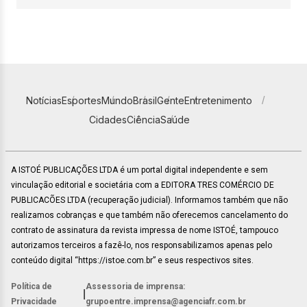
Notícias
Esportes
Mundo
Brasil
Gente
Entretenimento
Cidades
Ciência
Saúde
A ISTOÉ PUBLICAÇÕES LTDA é um portal digital independente e sem
vinculação editorial e societária com a EDITORA TRES COMÉRCIO DE
PUBLICACÕES LTDA (recuperação judicial). Informamos também que não
realizamos cobranças e que também não oferecemos cancelamento do
contrato de assinatura da revista impressa de nome ISTOÉ, tampouco
autorizamos terceiros a fazê-lo, nos responsabilizamos apenas pelo
conteúdo digital “https://istoe.com.br” e seus respectivos sites.
Política de
Assessoria de imprensa:
|
Privacidade
grupoentre.imprensa@agenciafr.com.br