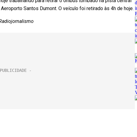
je trabalhando para retirar o ônibus tombado na pista central
 Aeroporto Santos Dumont. O veículo foi retirado às 4h de hoje.
Radiojornalismo