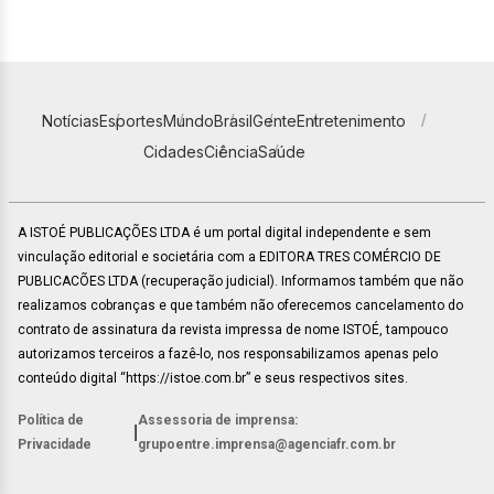
Notícias
Esportes
Mundo
Brasil
Gente
Entretenimento
Cidades
Ciência
Saúde
A ISTOÉ PUBLICAÇÕES LTDA é um portal digital independente e sem
vinculação editorial e societária com a EDITORA TRES COMÉRCIO DE
PUBLICACÕES LTDA (recuperação judicial). Informamos também que não
realizamos cobranças e que também não oferecemos cancelamento do
contrato de assinatura da revista impressa de nome ISTOÉ, tampouco
autorizamos terceiros a fazê-lo, nos responsabilizamos apenas pelo
conteúdo digital “https://istoe.com.br” e seus respectivos sites.
Política de
Assessoria de imprensa:
|
Privacidade
grupoentre.imprensa@agenciafr.com.br