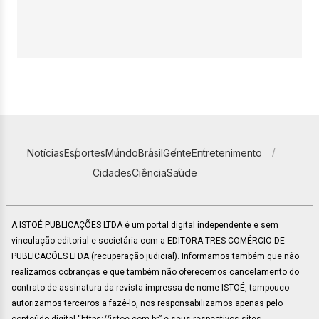
Notícias
Esportes
Mundo
Brasil
Gente
Entretenimento
Cidades
Ciência
Saúde
A ISTOÉ PUBLICAÇÕES LTDA é um portal digital independente e sem
vinculação editorial e societária com a EDITORA TRES COMÉRCIO DE
PUBLICACÕES LTDA (recuperação judicial). Informamos também que não
realizamos cobranças e que também não oferecemos cancelamento do
contrato de assinatura da revista impressa de nome ISTOÉ, tampouco
autorizamos terceiros a fazê-lo, nos responsabilizamos apenas pelo
conteúdo digital “https://istoe.com.br” e seus respectivos sites.