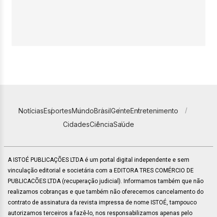
Notícias
Esportes
Mundo
Brasil
Gente
Entretenimento
Cidades
Ciência
Saúde
A ISTOÉ PUBLICAÇÕES LTDA é um portal digital independente e sem
vinculação editorial e societária com a EDITORA TRES COMÉRCIO DE
PUBLICACÕES LTDA (recuperação judicial). Informamos também que não
realizamos cobranças e que também não oferecemos cancelamento do
contrato de assinatura da revista impressa de nome ISTOÉ, tampouco
autorizamos terceiros a fazê-lo, nos responsabilizamos apenas pelo