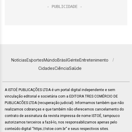
Notícias
Esportes
Mundo
Brasil
Gente
Entretenimento
Cidades
Ciência
Saúde
A ISTOÉ PUBLICAÇÕES LTDA é um portal digital independente e sem
vinculação editorial e societária com a EDITORA TRES COMÉRCIO DE
PUBLICACÕES LTDA (recuperação judicial). Informamos também que não
realizamos cobranças e que também não oferecemos cancelamento do
contrato de assinatura da revista impressa de nome ISTOÉ, tampouco
autorizamos terceiros a fazê-lo, nos responsabilizamos apenas pelo
conteúdo digital “https://istoe.com.br” e seus respectivos sites.