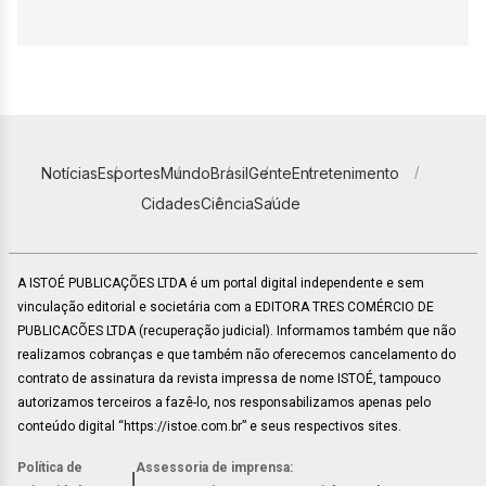
Notícias
Esportes
Mundo
Brasil
Gente
Entretenimento
Cidades
Ciência
Saúde
A ISTOÉ PUBLICAÇÕES LTDA é um portal digital independente e sem
vinculação editorial e societária com a EDITORA TRES COMÉRCIO DE
PUBLICACÕES LTDA (recuperação judicial). Informamos também que não
realizamos cobranças e que também não oferecemos cancelamento do
contrato de assinatura da revista impressa de nome ISTOÉ, tampouco
autorizamos terceiros a fazê-lo, nos responsabilizamos apenas pelo
conteúdo digital “https://istoe.com.br” e seus respectivos sites.
Política de
Assessoria de imprensa:
|