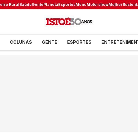
eiro Rural
Saúde
Gente
Planeta
Esportes
Menu
Motorshow
Mulher
Sustent
COLUNAS
GENTE
ESPORTES
ENTRETENIMEN