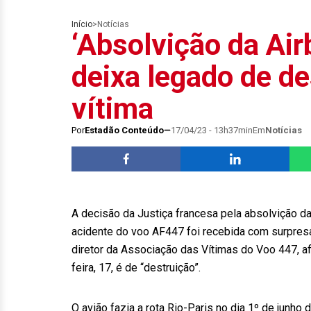
Início
>
Notícias
‘Absolvição da Air
deixa legado de des
vítima
Por
Estadão Conteúdo
17/04/23 - 13h37min
Em
Notícias
A decisão da Justiça francesa pela absolvição da
acidente do voo AF447 foi recebida com surpresa
diretor da Associação das Vítimas do Voo 447, 
feira, 17, é de “destruição”.
O avião fazia a rota Rio-Paris no dia 1º de junho 