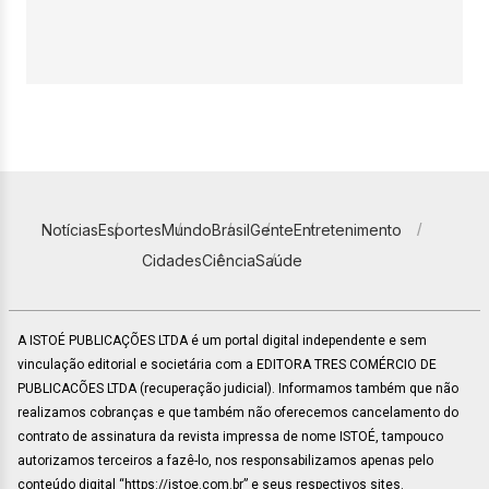
Notícias
Esportes
Mundo
Brasil
Gente
Entretenimento
Cidades
Ciência
Saúde
A ISTOÉ PUBLICAÇÕES LTDA é um portal digital independente e sem
vinculação editorial e societária com a EDITORA TRES COMÉRCIO DE
PUBLICACÕES LTDA (recuperação judicial). Informamos também que não
realizamos cobranças e que também não oferecemos cancelamento do
contrato de assinatura da revista impressa de nome ISTOÉ, tampouco
autorizamos terceiros a fazê-lo, nos responsabilizamos apenas pelo
conteúdo digital “https://istoe.com.br” e seus respectivos sites.