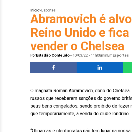
Início
>
Esportes
Abramovich é alvo
Reino Unido e fica
vender o Chelsea
Por
Estadão Conteúdo
10/03/22 - 11h08min
Em
Esportes
O magnata Roman Abramovich, dono do Chelsea, foi
russos que receberem sanções do governo britâni
seus bens congelados, sendo proibido de fazer n
que temporariamente, a venda do clube londrino.
“Oligarcas e cleptocratas não têm lugar na noss