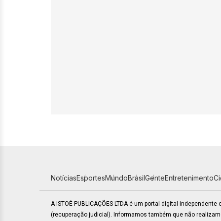
Notícias
Esportes
Mundo
Brasil
Gente
Entretenimento
C
A ISTOÉ PUBLICAÇÕES LTDA é um portal digital independente
(recuperação judicial). Informamos também que não realiza