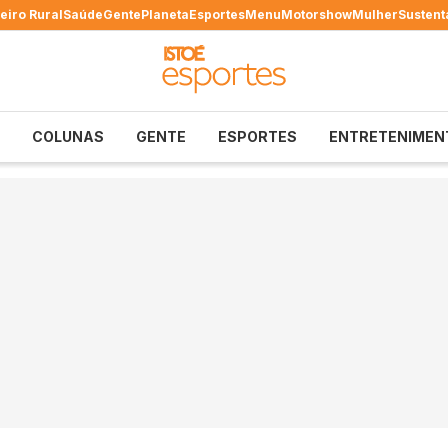
eiro Rural
Saúde
Gente
Planeta
Esportes
Menu
Motorshow
Mulher
Sustent
COLUNAS
GENTE
ESPORTES
ENTRETENIMEN