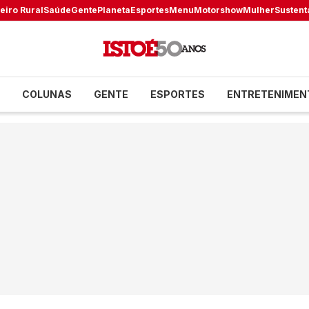
eiro Rural
Saúde
Gente
Planeta
Esportes
Menu
Motorshow
Mulher
Sustent
COLUNAS
GENTE
ESPORTES
ENTRETENIMEN