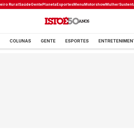
eiro Rural
Saúde
Gente
Planeta
Esportes
Menu
Motorshow
Mulher
Sustent
COLUNAS
GENTE
ESPORTES
ENTRETENIMEN