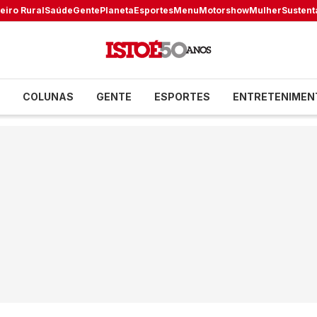
eiro Rural
Saúde
Gente
Planeta
Esportes
Menu
Motorshow
Mulher
Sustent
COLUNAS
GENTE
ESPORTES
ENTRETENIMEN