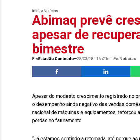
Início
>
Notícias
Abimaq prevê cre
apesar de recuper
bimestre
Por
Estadão Conteúdo
28/03/18 - 16h21min
Em
Notícias
Apesar do modesto crescimento registrado no pri
o desempenho ainda negativo das vendas doméstic
nacional de máquinas e equipamentos, reforçou a
perdas no faturamento.
“Já estamos sentindo a retomada, até porque as