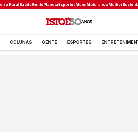
eiro Rural
Saúde
Gente
Planeta
Esportes
Menu
Motorshow
Mulher
Sustent
COLUNAS
GENTE
ESPORTES
ENTRETENIMEN