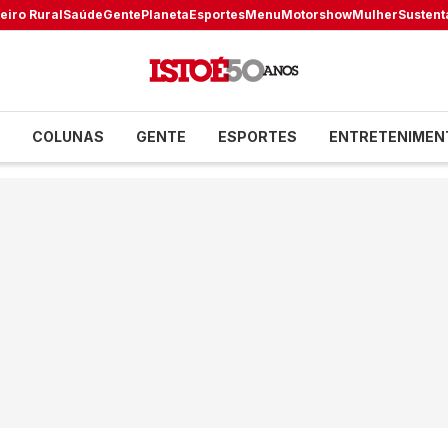
eiro Rural
Saúde
Gente
Planeta
Esportes
Menu
Motorshow
Mulher
Sustent
COLUNAS
GENTE
ESPORTES
ENTRETENIMEN