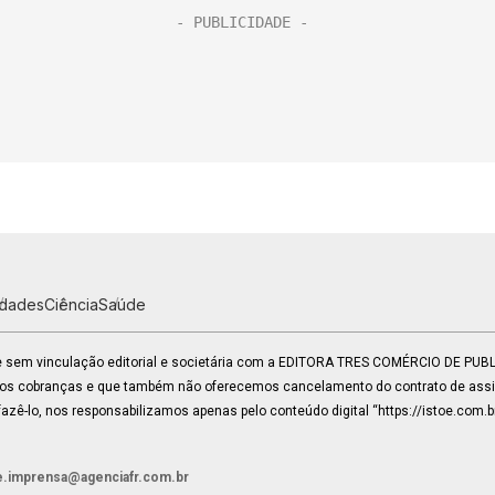
idades
Ciência
Saúde
 e sem vinculação editorial e societária com a EDITORA TRES COMÉRCIO DE PU
mos cobranças e que também não oferecemos cancelamento do contrato de assin
zê-lo, nos responsabilizamos apenas pelo conteúdo digital “https://istoe.com.b
e.imprensa@agenciafr.com.br