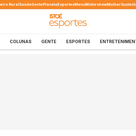
eiro Rural
Saúde
Gente
Planeta
Esportes
Menu
Motorshow
Mulher
Sustent
COLUNAS
GENTE
ESPORTES
ENTRETENIMEN