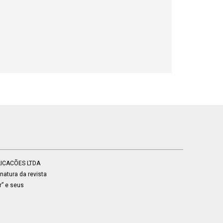
BLICACÕES LTDA
atura da revista
r” e seus