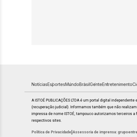
Notícias
Esportes
Mundo
Brasil
Gente
Entretenimento
C
A ISTOÉ PUBLICAÇÕES LTDA é um portal digital independente
(recuperação judicial). Informamos também que não realiza
impressa de nome ISTOÉ, tampouco autorizamos terceiros a fa
respectivos sites.
|
Política de Privacidade
Assessoria de imprensa: grupoentr