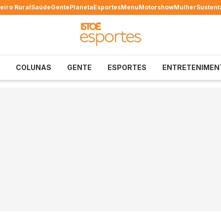
eiro Rural
Saúde
Gente
Planeta
Esportes
Menu
Motorshow
Mulher
Sustent
COLUNAS
GENTE
ESPORTES
ENTRETENIMEN