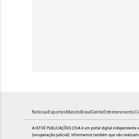
Notícias
Esportes
Mundo
Brasil
Gente
Entretenimento
C
A ISTOÉ PUBLICAÇÕES LTDA é um portal digital independente
(recuperação judicial). Informamos também que não realiza