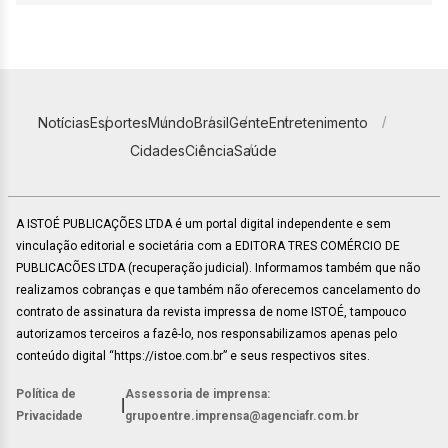
Notícias
Esportes
Mundo
Brasil
Gente
Entretenimento
Cidades
Ciência
Saúde
A ISTOÉ PUBLICAÇÕES LTDA é um portal digital independente e sem
vinculação editorial e societária com a EDITORA TRES COMÉRCIO DE
PUBLICACÕES LTDA (recuperação judicial). Informamos também que não
realizamos cobranças e que também não oferecemos cancelamento do
contrato de assinatura da revista impressa de nome ISTOÉ, tampouco
autorizamos terceiros a fazê-lo, nos responsabilizamos apenas pelo
conteúdo digital “https://istoe.com.br” e seus respectivos sites.
Política de
Assessoria de imprensa:
|
Privacidade
grupoentre.imprensa@agenciafr.com.br