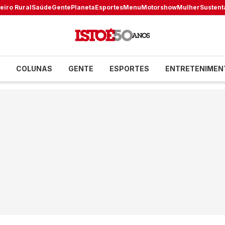
eiro Rural
Saúde
Gente
Planeta
Esportes
Menu
Motorshow
Mulher
Sustent
COLUNAS
GENTE
ESPORTES
ENTRETENIMEN