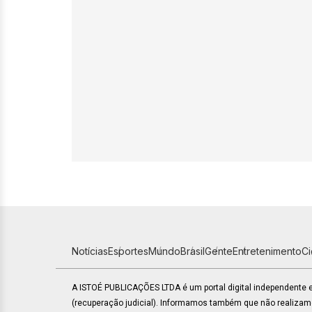
Notícias
Esportes
Mundo
Brasil
Gente
Entretenimento
C
A ISTOÉ PUBLICAÇÕES LTDA é um portal digital independente
(recuperação judicial). Informamos também que não realiza