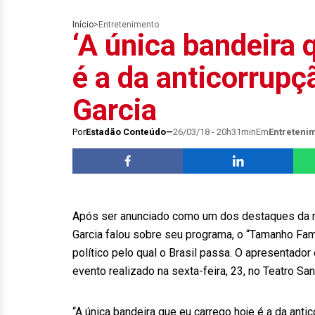
Início
>
Entretenimento
‘A única bandeira 
é a da anticorrupç
Garcia
Por
Estadão Conteúdo
26/03/18 - 20h31min
Em
Entreteni
Após ser anunciado como um dos destaques da n
Garcia falou sobre seu programa, o “Tamanho Fam
político pelo qual o Brasil passa. O apresentad
evento realizado na sexta-feira, 23, no Teatro Sa
“A única bandeira que eu carrego hoje é a da anti