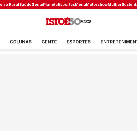
eiro Rural
Saúde
Gente
Planeta
Esportes
Menu
Motorshow
Mulher
Sustent
COLUNAS
GENTE
ESPORTES
ENTRETENIMEN