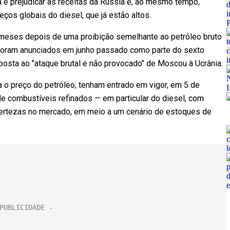
a é prejudicar as receitas da Rússia e, ao mesmo tempo,
ços globais do diesel, que já estão altos.
 meses depois de uma proibição semelhante ao petróleo bruto
s foram anunciados em junho passado como parte do sexto
osta ao "ataque brutal e não provocado" de Moscou à Ucrânia.
a o preço do petróleo, tenham entrado em vigor, em 5 de
e combustíveis refinados — em particular do diesel, com
certezas no mercado, em meio a um cenário de estoques de