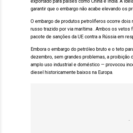
exportado para países como China e Índia. A idei
garantir que o embargo não acabe elevando os pre
O embargo de produtos petrolíferos ocorre dois
russo trazido por via marítima . Ambos os veto
pacote de sanções da UE contra a Rússia em resp
Embora o embargo do petróleo bruto e o teto par
dezembro, sem grandes problemas, a proibição d
amplo uso industrial e doméstico — provocou in
diesel historicamente baixos na Europa.