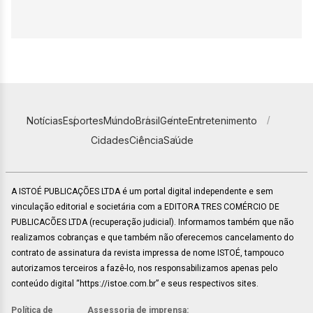
Notícias
Esportes
Mundo
Brasil
Gente
Entretenimento
Cidades
Ciência
Saúde
A ISTOÉ PUBLICAÇÕES LTDA é um portal digital independente e sem
vinculação editorial e societária com a EDITORA TRES COMÉRCIO DE
PUBLICACÕES LTDA (recuperação judicial). Informamos também que não
realizamos cobranças e que também não oferecemos cancelamento do
contrato de assinatura da revista impressa de nome ISTOÉ, tampouco
autorizamos terceiros a fazê-lo, nos responsabilizamos apenas pelo
conteúdo digital “https://istoe.com.br” e seus respectivos sites.
Política de
Assessoria de imprensa: