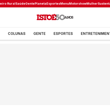
eiro Rural
Saúde
Gente
Planeta
Esportes
Menu
Motorshow
Mulher
Sustent
COLUNAS
GENTE
ESPORTES
ENTRETENIMEN