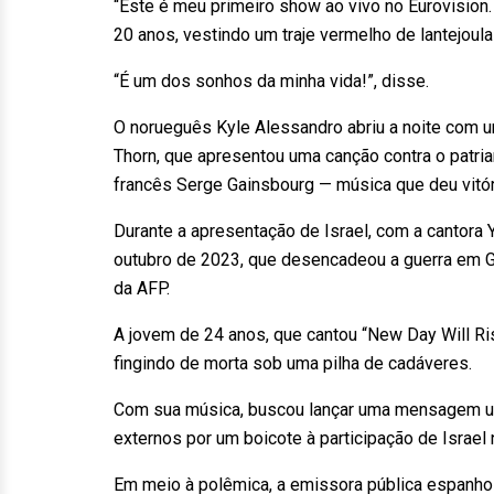
“Este é meu primeiro show ao vivo no Eurovision.
20 anos, vestindo um traje vermelho de lantejou
“É um dos sonhos da minha vida!”, disse.
O norueguês Kyle Alessandro abriu a noite com
Thorn, que apresentou uma canção contra o patri
francês Serge Gainsbourg — música que deu vitór
Durante a apresentação de Israel, com a cantor
outubro de 2023, que desencadeou a guerra em Ga
da AFP.
A jovem de 24 anos, que cantou “New Day Will Ris
fingindo de morta sob uma pilha de cadáveres.
Com sua música, buscou lançar uma mensagem uni
externos por um boicote à participação de Israel 
Em meio à polêmica, a emissora pública espanhol