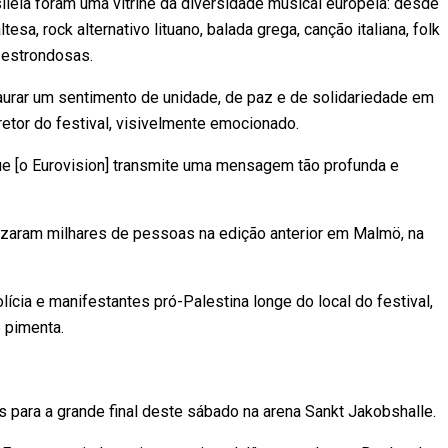
leia foram uma vitrine da diversidade musical europeia: desde
sa, rock alternativo lituano, balada grega, canção italiana, folk
s estrondosas.
rar um sentimento de unidade, de paz e de solidariedade em
etor do festival, visivelmente emocionado.
ue [o Eurovision] transmite uma mensagem tão profunda e
izaram milhares de pessoas na edição anterior em Malmö, na
ícia e manifestantes pró-Palestina longe do local do festival,
e pimenta.
 para a grande final deste sábado na arena Sankt Jakobshalle.