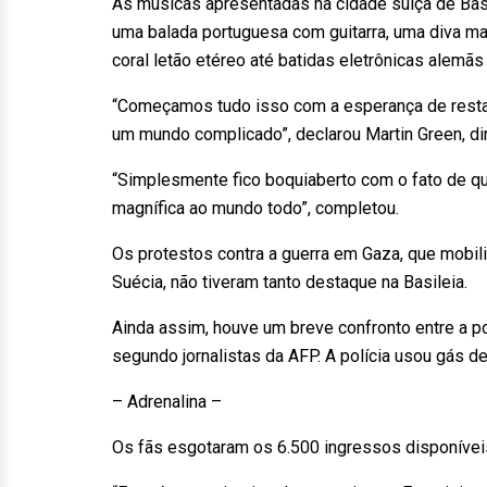
As músicas apresentadas na cidade suíça de Basi
uma balada portuguesa com guitarra, uma diva malte
coral letão etéreo até batidas eletrônicas alemã
“Começamos tudo isso com a esperança de restau
um mundo complicado”, declarou Martin Green, dir
“Simplesmente fico boquiaberto com o fato de q
magnífica ao mundo todo”, completou.
Os protestos contra a guerra em Gaza, que mobil
Suécia, não tiveram tanto destaque na Basileia.
Ainda assim, houve um breve confronto entre a pol
segundo jornalistas da AFP. A polícia usou gás d
– Adrenalina –
Os fãs esgotaram os 6.500 ingressos disponíveis