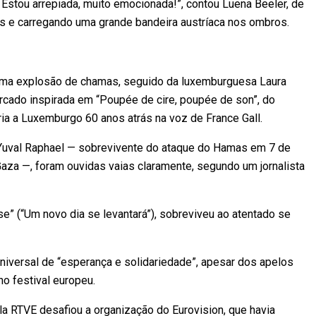
 Estou arrepiada, muito emocionada!”, contou Luena Beeler, de
las e carregando uma grande bandeira austríaca nos ombros.
 uma explosão de chamas, seguido da luxemburguesa Laura
arcado inspirada em “Poupée de cire, poupée de son”, do
ia a Luxemburgo 60 anos atrás na voz de France Gall.
a Yuval Raphael — sobrevivente do ataque do Hamas em 7 de
za —, foram ouvidas vaias claramente, segundo um jornalista
e” (“Um novo dia se levantará”), sobreviveu ao atentado se
versal de “esperança e solidariedade”, apesar dos apelos
no festival europeu.
a RTVE desafiou a organização do Eurovision, que havia