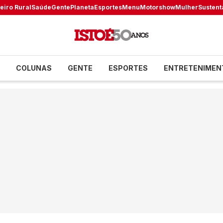
eiro Rural
Saúde
Gente
Planeta
Esportes
Menu
Motorshow
Mulher
Sustent
COLUNAS
GENTE
ESPORTES
ENTRETENIMEN