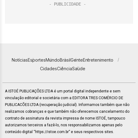
Notícias
Esportes
Mundo
Brasil
Gente
Entretenimento
Cidades
Ciência
Saúde
A ISTOÉ PUBLICAÇÕES LTDA é um portal digital independente e sem
vinculação editorial e societária com a EDITORA TRES COMÉRCIO DE
PUBLICACÕES LTDA (recuperação judicial). Informamos também que não
realizamos cobranças e que também não oferecemos cancelamento do
contrato de assinatura da revista impressa de nome ISTOÉ, tampouco
autorizamos terceiros a fazê-lo, nos responsabilizamos apenas pelo
conteúdo digital “https://istoe.com.br” e seus respectivos sites.