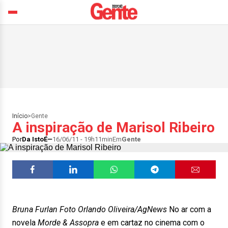
Início
>
Gente
A inspiração de Marisol Ribeiro
Por
Da IstoÉ
16/06/11 - 19h11min
Em
Gente
Bruna Furlan Foto Orlando Oliveira/AgNews
No ar com a
novela
Morde & Assopra
e em cartaz no cinema com o