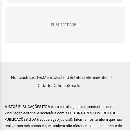
Notícias
Esportes
Mundo
Brasil
Gente
Entretenimento
Cidades
Ciência
Saúde
A ISTOÉ PUBLICAÇÕES LTDA é um portal digital independente e sem
vinculação editorial e societária com a EDITORA TRES COMÉRCIO DE
PUBLICACÕES LTDA (recuperação judicial). Informamos também que não
realizamos cobranças e que também não oferecemos cancelamento do