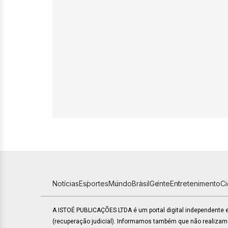
Notícias
Esportes
Mundo
Brasil
Gente
Entretenimento
C
A ISTOÉ PUBLICAÇÕES LTDA é um portal digital independente
(recuperação judicial). Informamos também que não realiza