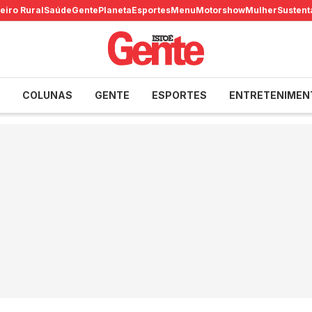
eiro Rural
Saúde
Gente
Planeta
Esportes
Menu
Motorshow
Mulher
Sustent
COLUNAS
GENTE
ESPORTES
ENTRETENIMEN