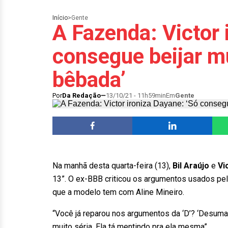
Início
>
Gente
A Fazenda: Victor 
consegue beijar m
bêbada’
Por
Da Redação
13/10/21 - 11h59min
Em
Gente
Na manhã desta quarta-feira (13),
Bil Araújo
e
Vi
13”. O ex-BBB criticou os argumentos usados pe
que a modelo tem com Aline Mineiro.
“Você já reparou nos argumentos da ‘D’? ‘Desumano’
muito séria. Ela tá mentindo pra ela mesma”.