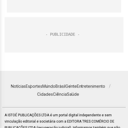
Notícias
Esportes
Mundo
Brasil
Gente
Entretenimento
Cidades
Ciência
Saúde
A ISTOÉ PUBLICAÇÕES LTDA é um portal digital independente e sem
vinculação editorial e societária com a EDITORA TRES COMÉRCIO DE
PUBLICACÕES LTDA (recuperação judicial). Informamos também que não