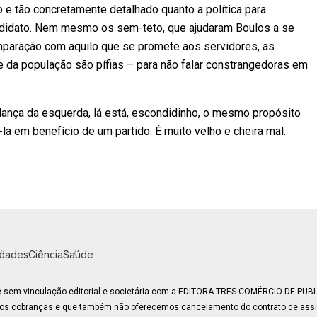
 e tão concretamente detalhado quanto a política para
andidato. Nem mesmo os sem-teto, que ajudaram Boulos a se
omparação com aquilo que se promete aos servidores, as
e da população são pífias – para não falar constrangedoras em
ança da esquerda, lá está, escondidinho, o mesmo propósito
-la em benefício de um partido. É muito velho e cheira mal.
idades
Ciência
Saúde
 e sem vinculação editorial e societária com a EDITORA TRES COMÉRCIO DE PU
mos cobranças e que também não oferecemos cancelamento do contrato de assin