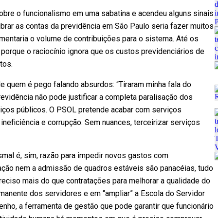
bre o funcionalismo em uma sabatina e acendeu alguns sinais
librar as contas da previdência em São Paulo seria fazer muitos
mentaria o volume de contribuições para o sistema. Até os
orque o raciocínio ignora que os custos previdenciários de
tos.
de quem é pego falando absurdos: “Tiraram minha fala do
previdência não pode justificar a completa paralisação dos
viços públicos. O PSOL pretende acabar com serviços
ineficiência e corrupção. Sem nuances, terceirizar serviços
bismal é, sim, razão para impedir novos gastos com
zação nem a admissão de quadros estáveis são panacéias, tudo
preciso mais do que contratações para melhorar a qualidade do
rmanente dos servidores e em “ampliar” a Escola do Servidor
ho, a ferramenta de gestão que pode garantir que funcionário