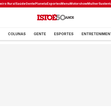
eiro Rural
Saúde
Gente
Planeta
Esportes
Menu
Motorshow
Mulher
Sustent
COLUNAS
GENTE
ESPORTES
ENTRETENIMEN