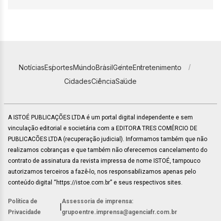
Notícias
Esportes
Mundo
Brasil
Gente
Entretenimento
Cidades
Ciência
Saúde
A ISTOÉ PUBLICAÇÕES LTDA é um portal digital independente e sem
vinculação editorial e societária com a EDITORA TRES COMÉRCIO DE
PUBLICACÕES LTDA (recuperação judicial). Informamos também que não
realizamos cobranças e que também não oferecemos cancelamento do
contrato de assinatura da revista impressa de nome ISTOÉ, tampouco
autorizamos terceiros a fazê-lo, nos responsabilizamos apenas pelo
conteúdo digital “https://istoe.com.br” e seus respectivos sites.
Política de
Assessoria de imprensa:
|
Privacidade
grupoentre.imprensa@agenciafr.com.br