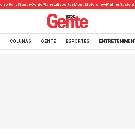
eiro Rural
Saúde
Gente
Planeta
Esportes
Menu
Motorshow
Mulher
Sustent
COLUNAS
GENTE
ESPORTES
ENTRETENIMEN