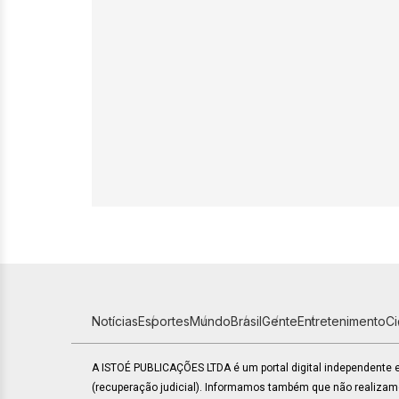
Notícias
Esportes
Mundo
Brasil
Gente
Entretenimento
C
A ISTOÉ PUBLICAÇÕES LTDA é um portal digital independente
(recuperação judicial). Informamos também que não realiza