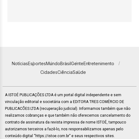
Notícias
Esportes
Mundo
Brasil
Gente
Entretenimento
Cidades
Ciência
Saúde
A ISTOÉ PUBLICAÇÕES LTDA é um portal digital independente e sem
vinculação editorial e societária com a EDITORA TRES COMÉRCIO DE
PUBLICACÕES LTDA (recuperação judicial). Informamos também que não
realizamos cobranças e que também não oferecemos cancelamento do
contrato de assinatura da revista impressa de nome ISTOÉ, tampouco
autorizamos terceiros a fazê-lo, nos responsabilizamos apenas pelo
conteúdo digital “https://istoe.com.br” e seus respectivos sites.