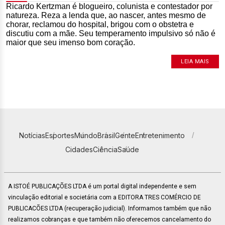
Ricardo Kertzman é blogueiro, colunista e contestador por
natureza. Reza a lenda que, ao nascer, antes mesmo de
chorar, reclamou do hospital, brigou com o obstetra e
discutiu com a mãe. Seu temperamento impulsivo só não é
maior que seu imenso bom coração.
LEIA MAIS
Notícias
Esportes
Mundo
Brasil
Gente
Entretenimento
Cidades
Ciência
Saúde
A ISTOÉ PUBLICAÇÕES LTDA é um portal digital independente e sem
vinculação editorial e societária com a EDITORA TRES COMÉRCIO DE
PUBLICACÕES LTDA (recuperação judicial). Informamos também que não
realizamos cobranças e que também não oferecemos cancelamento do