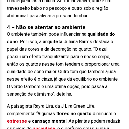
consequências à coluna. Se for inevitável, utilize um
travesseiro baixo no pescoço e outro sob a região
abdominal, para aliviar a pressão lombar.
4 – Não se atentar ao ambiente
O ambiente também pode influenciar na
qualidade do
sono
. Por isso, a
arquiteta
Juliana Barros destaca o
papel das cores e da decoração no quarto. “O azul
possui um efeito tranquilizante para o nosso corpo,
então os quartos nesse tom tendem a proporcionar uma
qualidade de sono maior. Outro tom que também ajuda
nesse efeito é o cinza, já que dá equilíbrio ao ambiente.
O verde também é uma ótima opção, pois passa a
sensação de otimismo”, detalha.
A paisagista Rayra Lira, da J Lira Green Life,
complementa: “Algumas
flores no quarto
diminuem o
estresse
e
cansaço mental
. As plantas podem reduzir
os níveis de
ansiedade
, e o perfume delas ajuda a