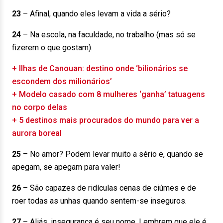
23
– Afinal, quando eles levam a vida a sério?
24
– Na escola, na faculdade, no trabalho (mas só se
fizerem o que gostam).
+ Ilhas de Canouan: destino onde ‘bilionários se
escondem dos milionários’
+ Modelo casado com 8 mulheres ‘ganha’ tatuagens
no corpo delas
+ 5 destinos mais procurados do mundo para ver a
aurora boreal
25
– No amor? Podem levar muito a sério e, quando se
apegam, se apegam para valer!
26
– São capazes de ridículas cenas de ciúmes e de
roer todas as unhas quando sentem-se inseguros.
27
– Aliás, insegurança é seu nome. Lembrem que ele é