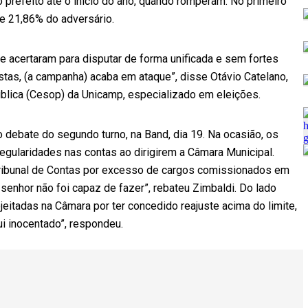
o prefeito até o início do ano, quando romperam. No primeiro
te 21,86% do adversário.
e acertaram para disputar de forma unificada e sem fortes
stas, (a campanha) acaba em ataque”, disse Otávio Catelano,
blica (Cesop) da Unicamp, especializado em eleições.
 debate do segundo turno, na Band, dia 19. Na ocasião, os
regularidades nas contas ao dirigirem a Câmara Municipal.
ribunal de Contas por excesso de cargos comissionados em
enhor não foi capaz de fazer”, rebateu Zimbaldi. Do lado
ejeitadas na Câmara por ter concedido reajuste acima do limite,
ui inocentado”, respondeu.