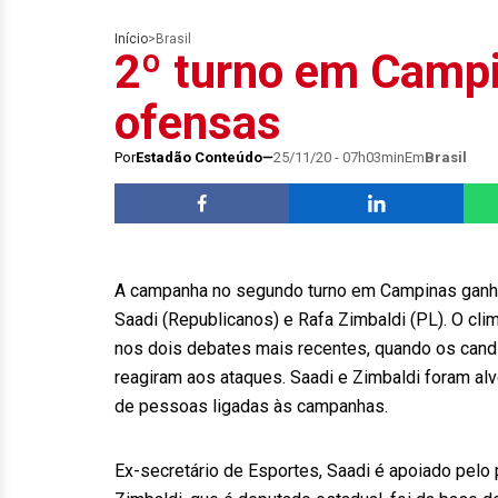
Início
>
Brasil
2º turno em Camp
ofensas
Por
Estadão Conteúdo
25/11/20 - 07h03min
Em
Brasil
A campanha no segundo turno em Campinas ganhou
Saadi (Republicanos) e Rafa Zimbaldi (PL). O cli
nos dois debates mais recentes, quando os can
reagiram aos ataques. Saadi e Zimbaldi foram alv
de pessoas ligadas às campanhas.
Ex-secretário de Esportes, Saadi é apoiado pelo