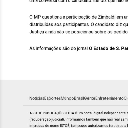
uma conversa com o candidato. Ele diz que não 
O MP questiona a participação de Zimbaldi em um 
distribuídas aos participantes. O candidato diz qu
Justiça ainda não se posicionou sobre os pedid
As informações são do jornal
O Estado de S. Pa
Notícias
Esportes
Mundo
Brasil
Gente
Entretenimento
C
A ISTOÉ PUBLICAÇÕES LTDA é um portal digital independente
(recuperação judicial). Informamos também que não realiza
impressa de nome ISTOÉ, tampouco autorizamos terceiros a fa