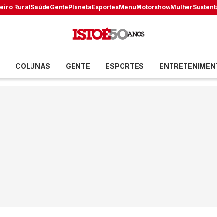
eiro Rural
Saúde
Gente
Planeta
Esportes
Menu
Motorshow
Mulher
Sustent
COLUNAS
GENTE
ESPORTES
ENTRETENIMEN