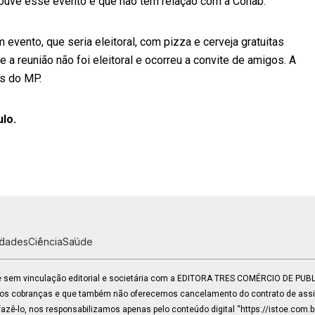
houve esse evento e que não tem relação com a Cohab.
evento, que seria eleitoral, com pizza e cerveja gratuitas
e a reunião não foi eleitoral e ocorreu a convite de amigos. A
os do MP.
ulo.
idades
Ciência
Saúde
 e sem vinculação editorial e societária com a EDITORA TRES COMÉRCIO DE PU
mos cobranças e que também não oferecemos cancelamento do contrato de assin
zê-lo, nos responsabilizamos apenas pelo conteúdo digital “https://istoe.com.b