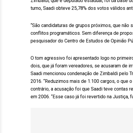
Zimbaldi, que é deputado estadual, foi da base d
turno, Saadi obteve 25,78% dos votos válidos an
“São candidaturas de grupos próximos, que não s
conflitos programáticos. Sem diferença de propo
pesquisador do Centro de Estudos de Opinião Pú
O tom agressivo foi apresentado logo no primeiro
dois, que já foram vereadores, se acusaram de ir
Saadi mencionou condenação de Zimbaldi pelo T
2016. “Reduzimos mais de 1.100 cargos, o que o s
contrário, a acusação foi que Saadi teve contas r
em 2006. “Esse caso já foi revertido na Justiça, f