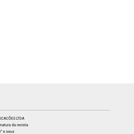
BLICACÕES LTDA
atura da revista
r” e seus