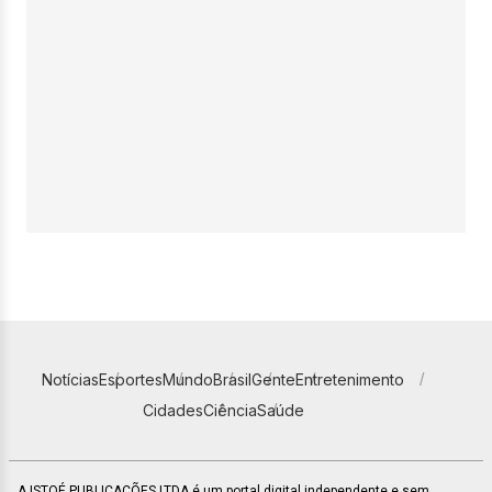
Notícias
Esportes
Mundo
Brasil
Gente
Entretenimento
Cidades
Ciência
Saúde
A ISTOÉ PUBLICAÇÕES LTDA é um portal digital independente e sem