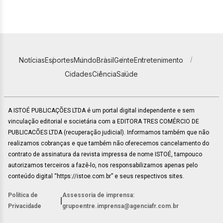
Notícias
Esportes
Mundo
Brasil
Gente
Entretenimento
Cidades
Ciência
Saúde
A ISTOÉ PUBLICAÇÕES LTDA é um portal digital independente e sem
vinculação editorial e societária com a EDITORA TRES COMÉRCIO DE
PUBLICACÕES LTDA (recuperação judicial). Informamos também que não
realizamos cobranças e que também não oferecemos cancelamento do
contrato de assinatura da revista impressa de nome ISTOÉ, tampouco
autorizamos terceiros a fazê-lo, nos responsabilizamos apenas pelo
conteúdo digital “https://istoe.com.br” e seus respectivos sites.
Política de
Assessoria de imprensa:
|
Privacidade
grupoentre.imprensa@agenciafr.com.br