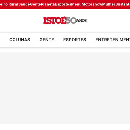
eiro Rural
Saúde
Gente
Planeta
Esportes
Menu
Motorshow
Mulher
Sustent
COLUNAS
GENTE
ESPORTES
ENTRETENIMEN