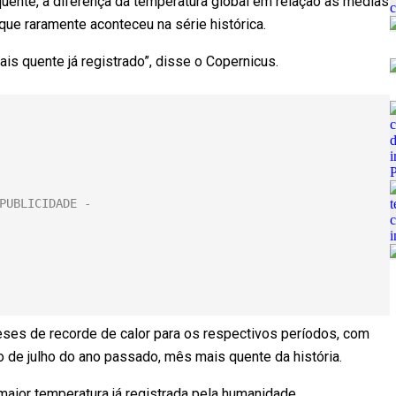
ente, a diferença da temperatura global em relação às médias
 que raramente aconteceu na série histórica.
ais quente já registrado”, disse o Copernicus.
meses de recorde de calor para os respectivos períodos, com
o de julho do ano passado, mês mais quente da história.
aior temperatura já registrada pela humanidade.