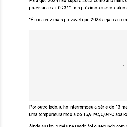
Para que 2024 não supere 2023 como ano mais qu
precisaria cair 0,23ºC nos próximos meses, algo
“É cada vez mais provável que 2024 seja o ano m
Por outro lado, julho interrompeu a série de 13 
uma temperatura média de 16,91ºC, 0,04ºC abaix
Ainda assim, o mês passado foi o segundo com m